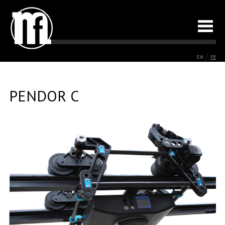
/
EN
FR
PENDOR C