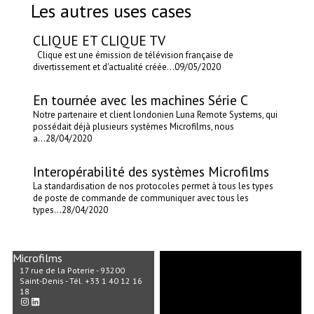
Les autres uses cases
CLIQUE ET CLIQUE TV
Clique est une émission de télévision française de
divertissement et d'actualité créée...
09/05/2020
En tournée avec les machines Série C
Notre partenaire et client londonien Luna Remote Systems, qui
possédait déjà plusieurs systèmes Microfilms, nous
a...
28/04/2020
Interopérabilité des systèmes Microfilms
La standardisation de nos protocoles permet à tous les types
de poste de commande de communiquer avec tous les
types...
28/04/2020
Microfilms
17 rue de la Poterie - 93200
Saint-Denis - Tél. +33 1 40 12 16
18
Instagram
LinkedIn